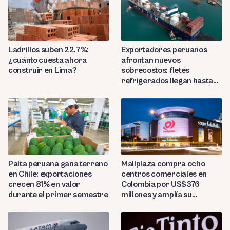
Ladrillos suben 22.7%:
Exportadores peruanos
¿cuánto cuesta ahora
afrontan nuevos
construir en Lima?
sobrecostos: fletes
refrigerados llegan hasta
US$7,000 por contenedor
Palta peruana gana terreno
Mallplaza compra ocho
en Chile: exportaciones
centros comerciales en
crecen 81% en valor
Colombia por US$376
durante el primer semestre
millones y amplía su
presencia regional