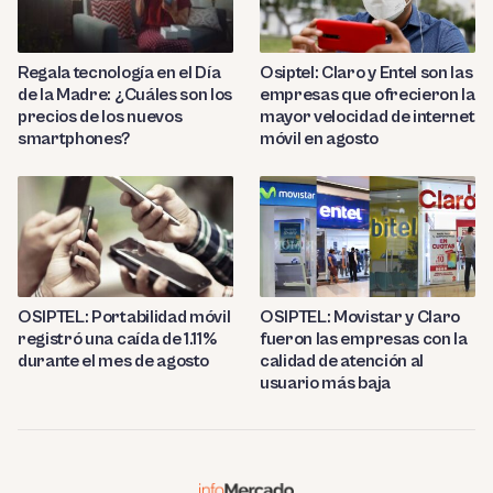
Regala tecnología en el Día
Osiptel: Claro y Entel son las
de la Madre: ¿Cuáles son los
empresas que ofrecieron la
precios de los nuevos
mayor velocidad de internet
smartphones?
móvil en agosto
OSIPTEL: Portabilidad móvil
OSIPTEL: Movistar y Claro
registró una caída de 1.11%
fueron las empresas con la
durante el mes de agosto
calidad de atención al
usuario más baja