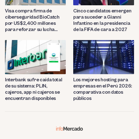
Visa compra firma de
Cinco candidatos emergen
ciberseguridad BioCatch
para suceder a Gianni
por US$2,400 millones
Infantino en la presidencia
para reforzar su lucha
de la FIFA de cara a 2027
contra el fraude
Interbank sufre caída total
Los mejores hosting para
de su sistema: PLIN,
empresas en el Perú 2026:
cajeros, app ni cajeros se
comparativa con datos
encuentran disponibles
públicos