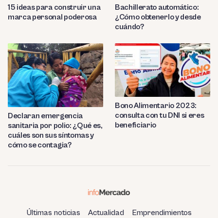
Bachillerato automático:
15 ideas para construir una
¿Cómo obtenerlo y desde
marca personal poderosa
cuándo?
Bono Alimentario 2023:
consulta con tu DNI si eres
Declaran emergencia
beneficiario
sanitaria por polio: ¿Qué es,
cuáles son sus síntomas y
cómo se contagia?
Últimas noticias
Actualidad
Emprendimientos