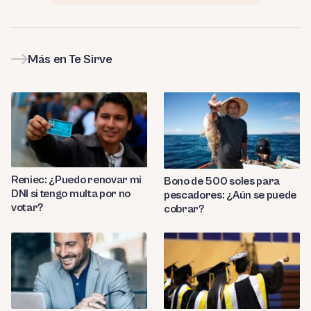
Más en Te Sirve
Reniec: ¿Puedo renovar mi
Bono de 500 soles para
DNI si tengo multa por no
pescadores: ¿Aún se puede
votar?
cobrar?