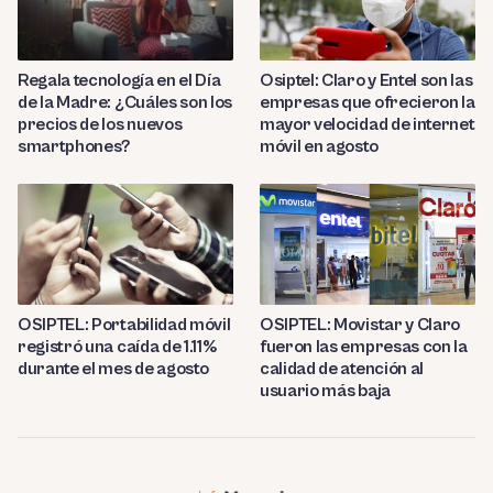
Regala tecnología en el Día
Osiptel: Claro y Entel son las
de la Madre: ¿Cuáles son los
empresas que ofrecieron la
precios de los nuevos
mayor velocidad de internet
smartphones?
móvil en agosto
OSIPTEL: Portabilidad móvil
OSIPTEL: Movistar y Claro
registró una caída de 1.11%
fueron las empresas con la
durante el mes de agosto
calidad de atención al
usuario más baja