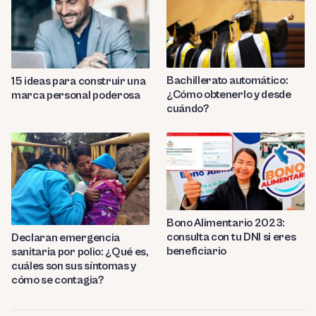
Bachillerato automático:
15 ideas para construir una
¿Cómo obtenerlo y desde
marca personal poderosa
cuándo?
Bono Alimentario 2023:
consulta con tu DNI si eres
Declaran emergencia
beneficiario
sanitaria por polio: ¿Qué es,
cuáles son sus síntomas y
cómo se contagia?