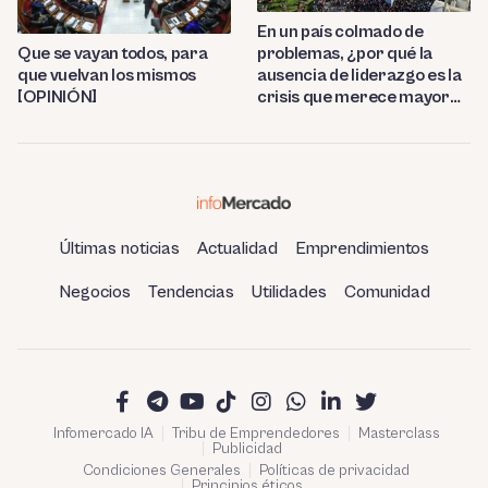
En un país colmado de
problemas, ¿por qué la
Que se vayan todos, para
ausencia de liderazgo es la
que vuelvan los mismos
crisis que merece mayor
[OPINIÓN]
atención?
Últimas noticias
Actualidad
Emprendimientos
Negocios
Tendencias
Utilidades
Comunidad
Infomercado IA
Tribu de Emprendedores
Masterclass
Publicidad
Condiciones Generales
Políticas de privacidad
Principios éticos