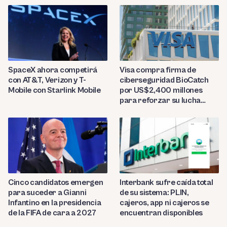
SpaceX ahora competirá
Visa compra firma de
con AT&T, Verizon y T-
ciberseguridad BioCatch
Mobile con Starlink Mobile
por US$2,400 millones
para reforzar su lucha
contra el fraude
Cinco candidatos emergen
Interbank sufre caída total
para suceder a Gianni
de su sistema: PLIN,
Infantino en la presidencia
cajeros, app ni cajeros se
de la FIFA de cara a 2027
encuentran disponibles