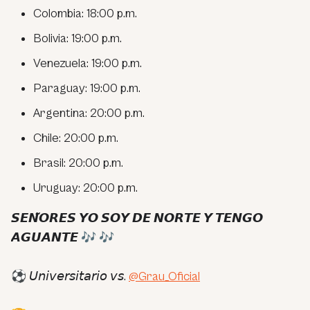
Colombia: 18:00 p.m.
Bolivia: 19:00 p.m.
Venezuela: 19:00 p.m.
Paraguay: 19:00 p.m.
Argentina: 20:00 p.m.
Chile: 20:00 p.m.
Brasil: 20:00 p.m.
Uruguay: 20:00 p.m.
𝙎𝙀𝙉̃𝙊𝙍𝙀𝙎 𝙔𝙊 𝙎𝙊𝙔 𝘿𝙀 𝙉𝙊𝙍𝙏𝙀 𝙔 𝙏𝙀𝙉𝙂𝙊
𝘼𝙂𝙐𝘼𝙉𝙏𝙀 🎶 🎶
⚽️ 𝘜𝘯𝘪𝘷𝘦𝘳𝘴𝘪𝘵𝘢𝘳𝘪𝘰 𝘷𝘴.
@Grau_Oficial