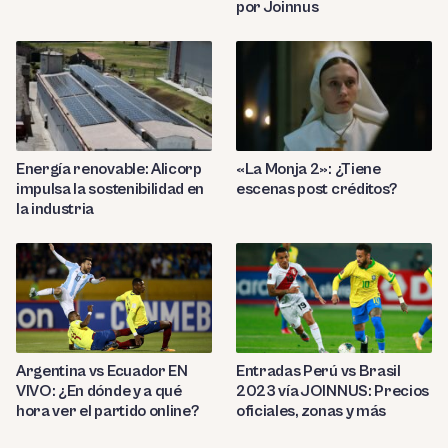
por Joinnus
Energía renovable: Alicorp
«La Monja 2»: ¿Tiene
impulsa la sostenibilidad en
escenas post créditos?
la industria
Entradas Perú vs Brasil
Argentina vs Ecuador EN
2023 vía JOINNUS: Precios
VIVO: ¿En dónde y a qué
oficiales, zonas y más
hora ver el partido online?