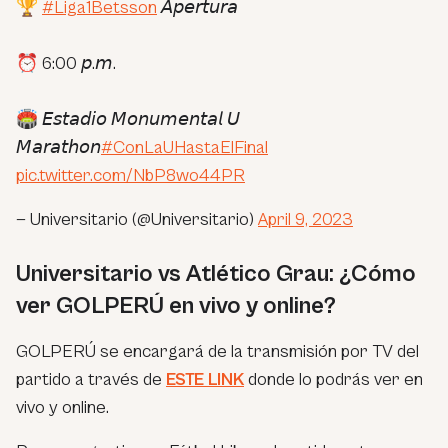
🏆
#Liga1Betsson
𝘈𝘱𝘦𝘳𝘵𝘶𝘳𝘢
⏰ 6:00 𝘱.𝘮.
🏟 𝘌𝘴𝘵𝘢𝘥𝘪𝘰 𝘔𝘰𝘯𝘶𝘮𝘦𝘯𝘵𝘢𝘭 𝘜
𝘔𝘢𝘳𝘢𝘵𝘩𝘰𝘯
#ConLaUHastaElFinal
pic.twitter.com/NbP8wo44PR
— Universitario (@Universitario)
April 9, 2023
Universitario vs Atlético Grau: ¿Cómo
ver GOLPERÚ en vivo y online?
GOLPERÚ se encargará de la transmisión por TV del
partido a través de
ESTE LINK
donde lo podrás ver en
vivo y online.