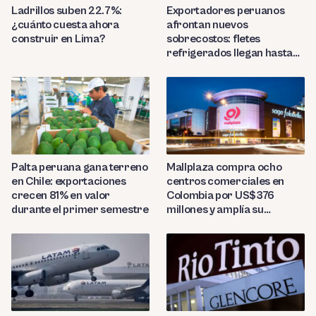
Ladrillos suben 22.7%:
Exportadores peruanos
¿cuánto cuesta ahora
afrontan nuevos
construir en Lima?
sobrecostos: fletes
refrigerados llegan hasta
US$7,000 por contenedor
Palta peruana gana terreno
Mallplaza compra ocho
en Chile: exportaciones
centros comerciales en
crecen 81% en valor
Colombia por US$376
durante el primer semestre
millones y amplía su
presencia regional