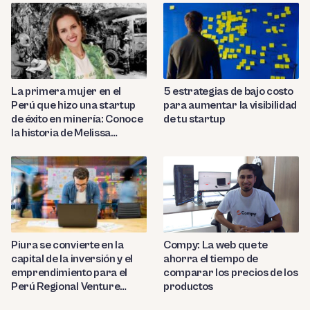
La primera mujer en el
5 estrategias de bajo costo
Perú que hizo una startup
para aumentar la visibilidad
de éxito en minería: Conoce
de tu startup
la historia de Melissa
Amado
Compy: La web que te
Piura se convierte en la
ahorra el tiempo de
capital de la inversión y el
comparar los precios de los
emprendimiento para el
productos
Perú Regional Venture
Capital 2023