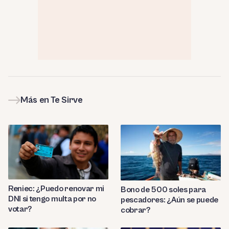
Más en Te Sirve
Reniec: ¿Puedo renovar mi
Bono de 500 soles para
DNI si tengo multa por no
pescadores: ¿Aún se puede
votar?
cobrar?