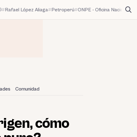
)
Rafael López Aliaga
Petroperú
ONPE - Oficina Nacional de
dades
Comunidad
origen, cómo