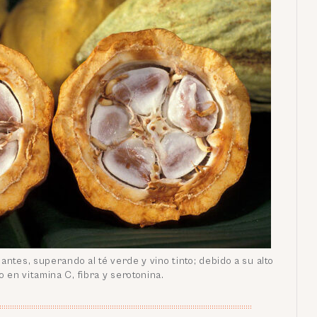
antes, superando al té verde y vino tinto; debido a su alto
 en vitamina C, fibra y serotonina.