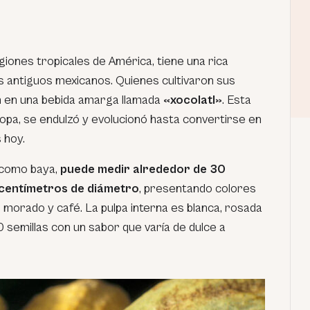
egiones tropicales de América, tiene una rica
os antiguos mexicanos. Quienes cultivaron sus
n en una bebida amarga llamada
«xocolatl»
. Esta
ropa, se endulzó y evolucionó hasta convertirse en
 hoy.
o como baya,
puede medir alrededor de 30
 centímetros de diámetro
, presentando colores
, morado y café. La pulpa interna es blanca, rosada
0 semillas con un sabor que varía de dulce a