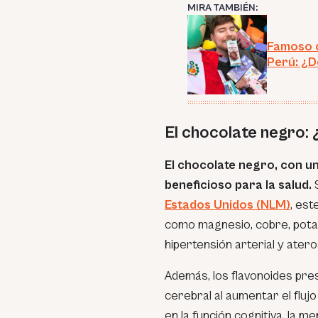
MIRA TAMBIÉN:
Famoso c
Perú: ¿
El chocolate negro:
El chocolate negro, con un
beneficioso para la salud.
S
Estados Unidos (NLM)
, est
como magnesio, cobre, potasi
hipertensión arterial y atero
Además, los flavonoides pre
cerebral al aumentar el fluj
en la función cognitiva, la m