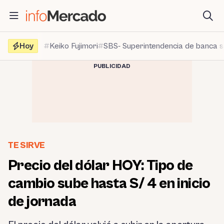
Saltar
al
contenido
Hoy
Keiko Fujimori
SBS- Superintendencia de banca 
PUBLICIDAD
TE SIRVE
Precio del dólar HOY: Tipo de
cambio sube hasta S/ 4 en inicio
de jornada