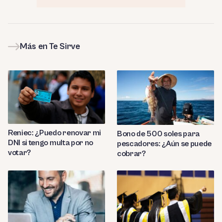
Más en Te Sirve
Reniec: ¿Puedo renovar mi
Bono de 500 soles para
DNI si tengo multa por no
pescadores: ¿Aún se puede
votar?
cobrar?