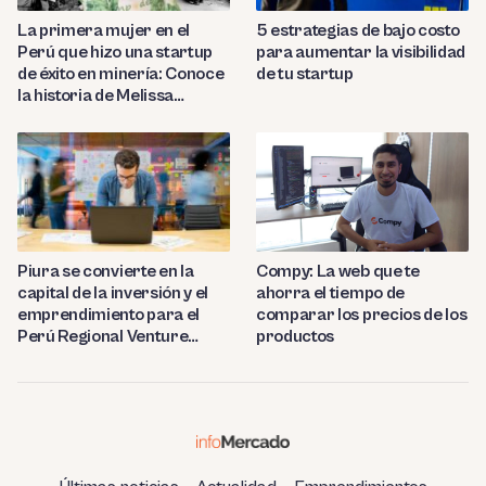
La primera mujer en el
5 estrategias de bajo costo
Perú que hizo una startup
para aumentar la visibilidad
de éxito en minería: Conoce
de tu startup
la historia de Melissa
Amado
Compy: La web que te
Piura se convierte en la
ahorra el tiempo de
capital de la inversión y el
comparar los precios de los
emprendimiento para el
productos
Perú Regional Venture
Capital 2023