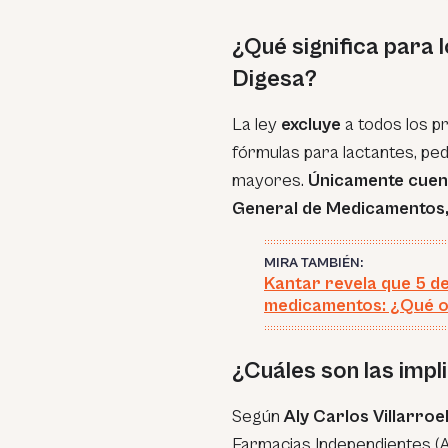
¿Qué significa para 
Digesa?
La ley
excluye
a todos los p
fórmulas para lactantes, ped
mayores.
Únicamente cuent
General de Medicamentos,
MIRA TAMBIÉN:
Kantar revela que 5 d
medicamentos: ¿Qué ot
¿Cuáles son las impl
Según
Aly Carlos Villarroe
Farmacias Independientes (An