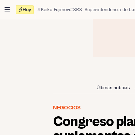
Saltar
Hoy
Keiko Fujimori
SBS- Superintendencia de b
al
contenido
Últimas noticias
NEGOCIOS
Congreso plan