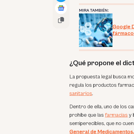
MIRA TAMBIÉN:
Google D
fármaco 
¿Qué propone el di
La propuesta legal busca mod
regula los productos farmac
sanitarios
.
Dentro de ella, uno de los c
prohíbe que las
farmacias
y 
semiperecibles, que no cuent
General de Medicamentos,