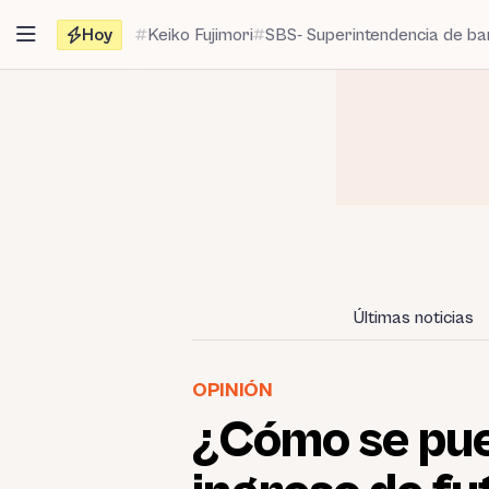
Saltar
Hoy
Keiko Fujimori
SBS- Superintendencia de b
al
contenido
Últimas noticias
OPINIÓN
¿Cómo se pued