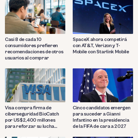
Casi 8 de cada 10
SpaceX ahora competirá
consumidores prefieren
con AT&T, Verizon y T-
recomendaciones de otros
Mobile con Starlink Mobile
usuarios al comprar
Visa compra firma de
Cinco candidatos emergen
ciberseguridad BioCatch
para suceder a Gianni
por US$2,400 millones
Infantino en la presidencia
para reforzar su lucha
de la FIFA de cara a 2027
contra el fraude