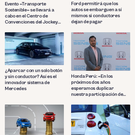
Ford permitirá que los
Evento «Transporte
autos se embarguen a sí
Sostenible» se llevará a
mismos si conductores
cabo en el Centro de
dejan de pagar
Convenciones del Jockey
Club
¿Aparcar con un solo botón
Honda Perú: «En los
y sin conductor? Así es el
próximos dos años
innovador sistema de
esperamos duplicar
Mercedes
nuestra participación de
mercado»