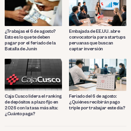
¿Trabajas el 6 de agosto?
Embajada de EE.UU. abre
Esto es lo que te deben
convocatoria para startups
pagar por el feriado de la
peruanas que buscan
Batalla de Junín
captar inversión
Caja Cusco lidera el ranking
Feriado del 6 de agosto:
de depósitos a plazo fijo en
¿Quiénes recibirán pago
2026 con la tasa más alta:
triple por trabajar este día?
¿Cuánto paga?