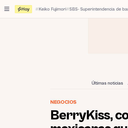
Saltar
Hoy
Keiko Fujimori
SBS- Superintendencia de b
al
contenido
Últimas noticias
NEGOCIOS
BerryKiss, co