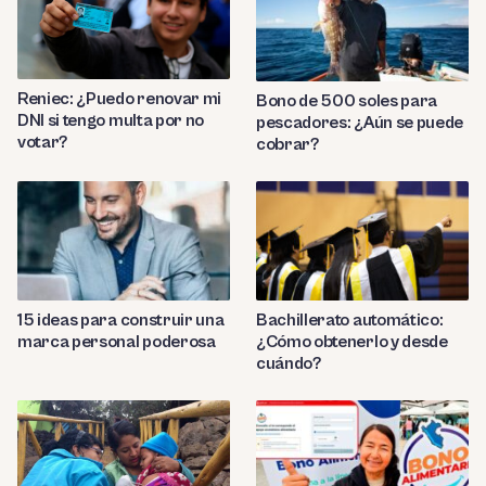
Reniec: ¿Puedo renovar mi
Bono de 500 soles para
DNI si tengo multa por no
pescadores: ¿Aún se puede
votar?
cobrar?
Bachillerato automático:
15 ideas para construir una
¿Cómo obtenerlo y desde
marca personal poderosa
cuándo?