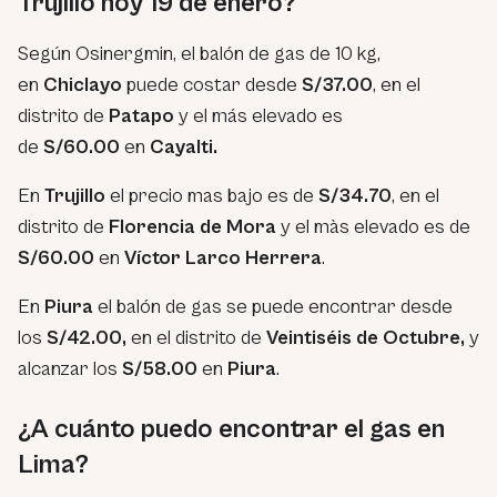
Trujillo hoy 19 de enero?
Según Osinergmin, el balón de gas de 10 kg,
en
Chiclayo
puede costar desde
S/37.00
, en el
distrito de
Patapo
y el más elevado es
de
S/60.00
en
Cayalti.
En
Trujillo
el precio mas bajo es de
S/34.70
, en el
distrito de
Florencia de Mora
y el màs elevado es de
S/60.00
en
Víctor Larco Herrera
.
En
Piura
el balón de gas se puede encontrar desde
los
S/42.00,
en el distrito de
Veintiséis de Octubre,
y
alcanzar los
S/58.00
en
Piura
.
¿A cuánto puedo encontrar el gas en
Lima?