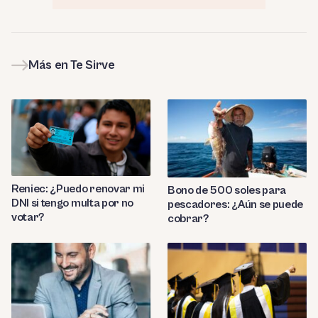
Más en Te Sirve
Reniec: ¿Puedo renovar mi
Bono de 500 soles para
DNI si tengo multa por no
pescadores: ¿Aún se puede
votar?
cobrar?