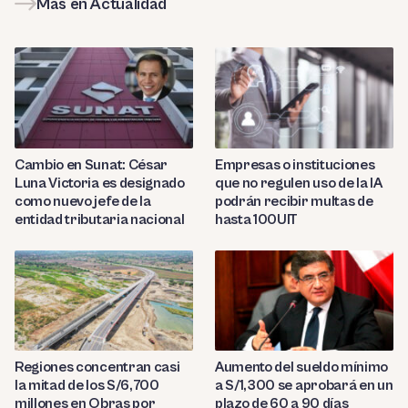
Más en Actualidad
Cambio en Sunat: César
Empresas o instituciones
Luna Victoria es designado
que no regulen uso de la IA
como nuevo jefe de la
podrán recibir multas de
entidad tributaria nacional
hasta 100UIT
Regiones concentran casi
Aumento del sueldo mínimo
la mitad de los S/6,700
a S/1,300 se aprobará en un
millones en Obras por
plazo de 60 a 90 días