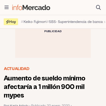
Saltar
al
contenido
Hoy
Keiko Fujimori
SBS- Superintendencia de banca 
PUBLICIDAD
ACTUALIDAD
Aumento de sueldo mínimo
afectaría a 1 millón 900 mil
mypes
Por Karla Arbulu
•
Publicado:
20 enero, 2020
•