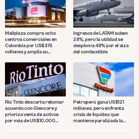
Mallplaza compra ocho
Ingresos de LATAM suben
centros comerciales en
28%, pero la utilidad se
Colombia por US$376
desploma 48% por el alza
millones y amplía su
del combustible
presencia regional
Rio Tinto descarta retomar
Petroperú gana US$121
acuerdo con Glencore y
millones, pero enfrenta
prioriza venta de activos
crisis de liquidez que
por más de US$10,000
mantiene paralizada la
millones
refinería de Talara