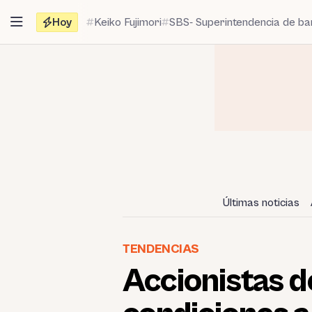
Saltar
Hoy
Keiko Fujimori
SBS- Superintendencia de b
al
contenido
Últimas noticias
TENDENCIAS
Accionistas 