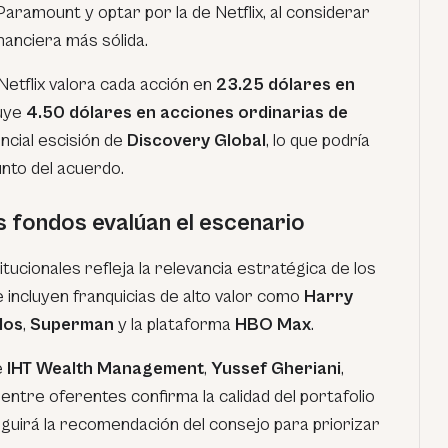
 Paramount y optar por la de Netflix, al considerar
nanciera más sólida.
etflix valora cada acción en
23.25 dólares en
luye
4.50 dólares en acciones ordinarias de
ncial escisión de
Discovery Global
, lo que podría
junto del acuerdo.
s fondos evalúan el escenario
itucionales refleja la relevancia estratégica de los
 incluyen franquicias de alto valor como
Harry
los
,
Superman
y la plataforma
HBO Max
.
e
IHT Wealth Management
,
Yussef Gheriani
,
ntre oferentes confirma la calidad del portafolio
eguirá la recomendación del consejo para priorizar