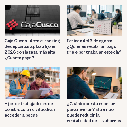
Caja Cusco lidera el ranking
Feriado del 6 de agosto:
de depósitos a plazo fijo en
¿Quiénes recibirán pago
2026 con la tasa más alta:
triple por trabajar este día?
¿Cuánto paga?
Hijos de trabajadores de
¿Cuánto cuesta esperar
construcción civil podrán
para invertir? El tiempo
acceder a becas
puede reducir la
rentabilidad de tus ahorros