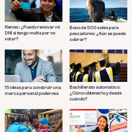
Reniec: ¿Puedo renovar mi
Bono de 500 soles para
DNI si tengo multa por no
pescadores: ¿Aún se puede
votar?
cobrar?
Bachillerato automático:
15 ideas para construir una
¿Cómo obtenerlo y desde
marca personal poderosa
cuándo?