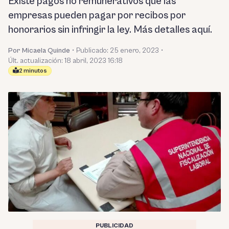
Existe pagos no remunerativos que las
empresas pueden pagar por recibos por
honorarios sin infringir la ley. Más detalles aquí.
Por Micaela Quinde
•
Publicado:
25 enero, 2023
•
Últ. actualización: 18 abril, 2023 16:18
2 minutos
PUBLICIDAD