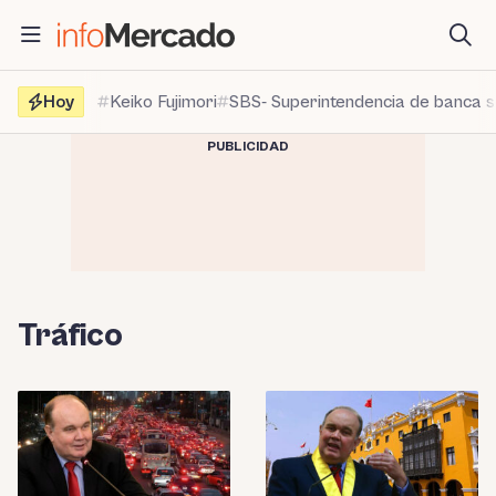
Saltar
al
contenido
Hoy
Keiko Fujimori
SBS- Superintendencia de banca 
PUBLICIDAD
Tráfico