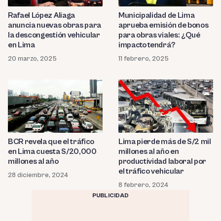
Rafael López Aliaga
Municipalidad de Lima
anuncia nuevas obras para
aprueba emisión de bonos
la descongestión vehicular
para obras viales: ¿Qué
en Lima
impacto tendrá?
20 marzo, 2025
11 febrero, 2025
BCR revela que el tráfico
Lima pierde más de S/2 mil
en Lima cuesta S/20,000
millones al año en
millones al año
productividad laboral por
el tráfico vehicular
28 diciembre, 2024
8 febrero, 2024
PUBLICIDAD