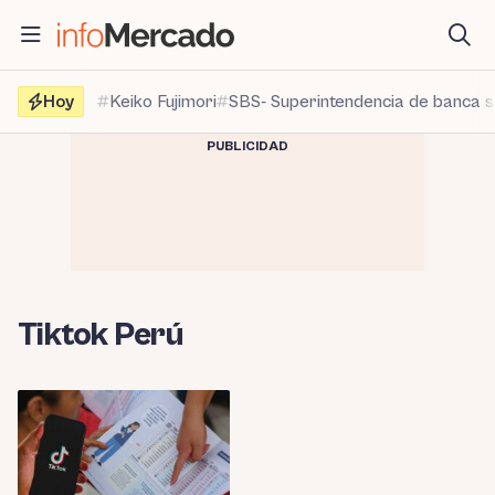
Saltar
al
contenido
Hoy
Keiko Fujimori
SBS- Superintendencia de banca 
PUBLICIDAD
Tiktok Perú