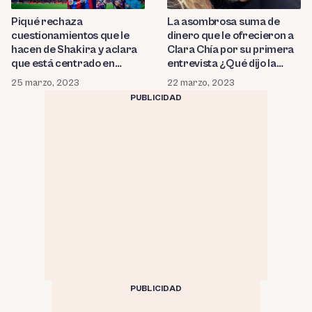
Piqué rechaza
La asombrosa suma de
cuestionamientos que le
dinero que le ofrecieron a
hacen de Shakira y aclara
Clara Chía por su primera
que está centrado en
entrevista ¿Qué dijo la
trabajar por sus hijos:
novia de Piqué?
25 marzo, 2023
22 marzo, 2023
¿Cuáles son las empresas y
PUBLICIDAD
negocios con los que
mantiene a su familia?
PUBLICIDAD