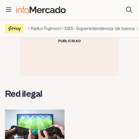
Saltar
al
contenido
Hoy
Keiko Fujimori
SBS- Superintendencia de banca 
PUBLICIDAD
Red ilegal