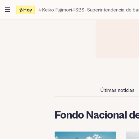
Saltar
Hoy
Keiko Fujimori
SBS- Superintendencia de b
al
contenido
Últimas noticias
Fondo Nacional d