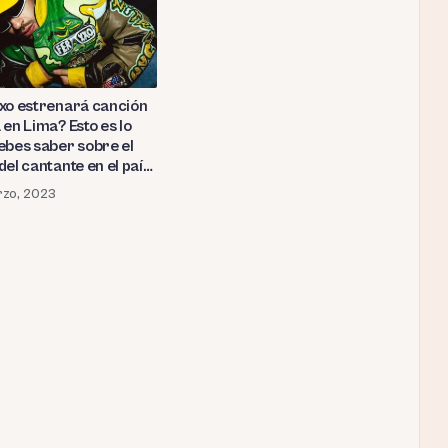
xo estrenará canción
en Lima? Esto es lo
ebes saber sobre el
el cantante en el país
 gira «Ferxxo Nitro
rzo, 2023
Tour»