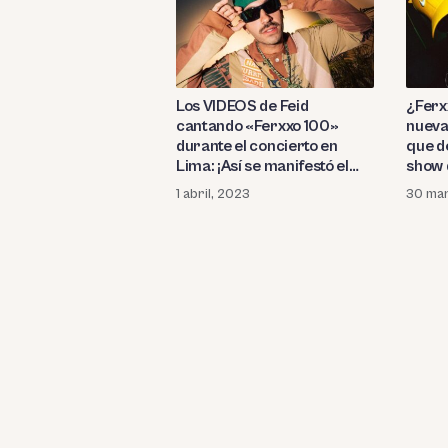
Los VIDEOS de Feid
¿Ferx
cantando «Ferxxo 100»
nueva 
durante el concierto en
que d
Lima: ¡Así se manifestó el
show d
despecho entre los fans
por la
1 abril, 2023
30 ma
mientras cantaban la que
Jam 
consideraron «la mejor
canción» de la noche!