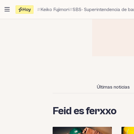
Saltar
Hoy
Keiko Fujimori
SBS- Superintendencia de b
al
contenido
Últimas noticias
Feid es ferxxo