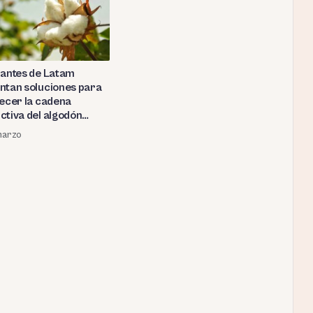
iantes de Latam
ntan soluciones para
lecer la cadena
ctiva del algodón
 en el Perú
marzo