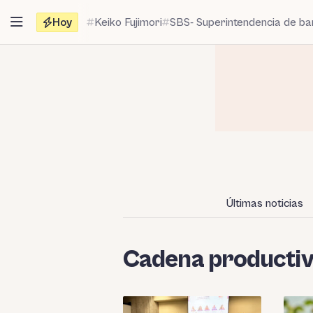
Saltar
Hoy
Keiko Fujimori
SBS- Superintendencia de b
al
contenido
Últimas noticias
Cadena producti