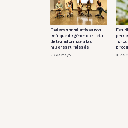
Cadenas productivas con
Estud
enfoque de género: el reto
prese
de transformar a las
forta
mujeres rurales de
produ
«beneficiarias» a actoras
nativo
29 de mayo
18 de 
económicas