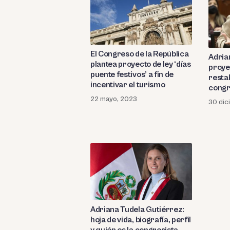
El Congreso de la República
Adria
plantea proyecto de ley ‘días
proye
puente festivos’ a fin de
resta
incentivar el turismo
congr
22 mayo, 2023
30 dic
Adriana Tudela Gutiérrez:
hoja de vida, biografía, perfil