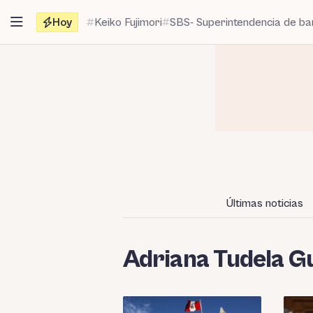
Saltar
Hoy
Keiko Fujimori
SBS- Superintendencia de b
al
contenido
Últimas noticias
Adriana Tudela G