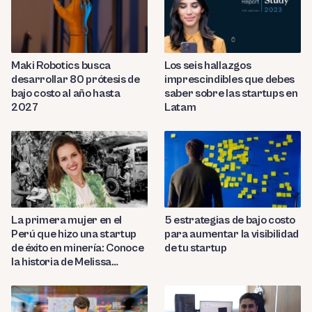
Maki Robotics busca
Los seis hallazgos
desarrollar 80 prótesis de
imprescindibles que debes
bajo costo al año hasta
saber sobre las startups en
2027
Latam
La primera mujer en el
5 estrategias de bajo costo
Perú que hizo una startup
para aumentar la visibilidad
de éxito en minería: Conoce
de tu startup
la historia de Melissa
Amado