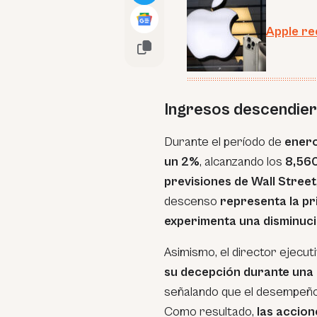
Apple re
Ingresos descendie
Durante el período de
ener
un 2%
, alcanzando los
8,560
previsiones de Wall Street
descenso
representa la pr
experimenta una disminuc
Asimismo, el director ejecut
su decepción durante una 
señalando que el desempeño
Como resultado,
las accio