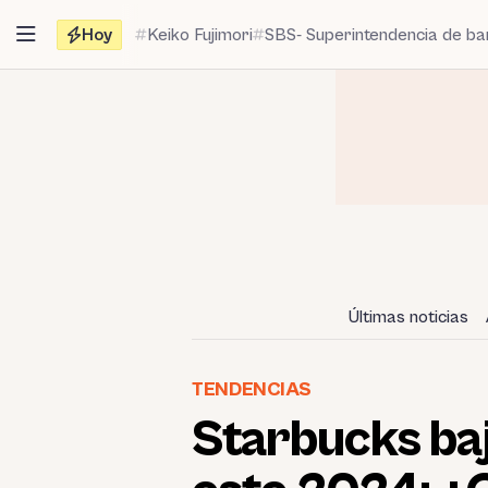
Saltar
Hoy
Keiko Fujimori
SBS- Superintendencia de b
al
contenido
Últimas noticias
TENDENCIAS
Starbucks baj