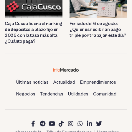
Caja Cusco lidera el ranking
Feriado del 6 de agosto:
de depósitos a plazo fijo en
¿Quiénes recibirán pago
2026 con la tasa más alta:
triple por trabajar este día?
¿Cuánto paga?
Últimas noticias
Actualidad
Emprendimientos
Negocios
Tendencias
Utilidades
Comunidad