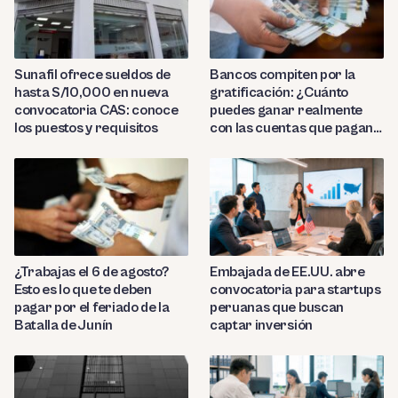
Sunafil ofrece sueldos de
Bancos compiten por la
hasta S/10,000 en nueva
gratificación: ¿Cuánto
convocatoria CAS: conoce
puedes ganar realmente
los puestos y requisitos
con las cuentas que pagan
hasta 9.7%?
¿Trabajas el 6 de agosto?
Embajada de EE.UU. abre
Esto es lo que te deben
convocatoria para startups
pagar por el feriado de la
peruanas que buscan
Batalla de Junín
captar inversión