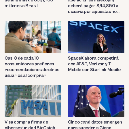
millones a Brasil
deberá pagar S/14,850 a
usuaria por apuestas no
reconocidas
Casi 8 de cada 10
SpaceX ahora competirá
consumidores prefieren
con AT&T, Verizon y T-
recomendaciones de otros
Mobile con Starlink Mobile
usuarios al comprar
Visa compra firma de
Cinco candidatos emergen
ciberseguridad BioCatch
para suceder a Gianni