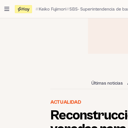
Saltar
Hoy
Keiko Fujimori
SBS- Superintendencia de b
al
contenido
Últimas noticias
ACTUALIDAD
Reconstrucci