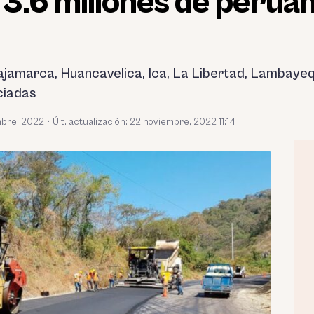
3.6 millones de peruan
jamarca, Huancavelica, Ica, La Libertad, Lambayequ
ciadas
mbre, 2022
•
Últ. actualización: 22 noviembre, 2022 11:14