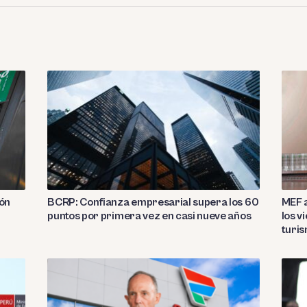
ión
BCRP: Confianza empresarial supera los 60
MEF a
puntos por primera vez en casi nueve años
los v
turi