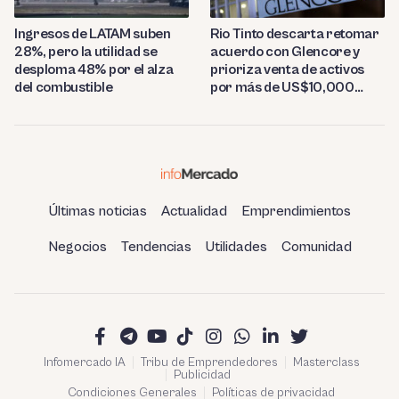
Ingresos de LATAM suben
Rio Tinto descarta retomar
28%, pero la utilidad se
acuerdo con Glencore y
desploma 48% por el alza
prioriza venta de activos
del combustible
por más de US$10,000
millones
Últimas noticias
Actualidad
Emprendimientos
Negocios
Tendencias
Utilidades
Comunidad
Infomercado IA
Tribu de Emprendedores
Masterclass
Publicidad
Condiciones Generales
Políticas de privacidad