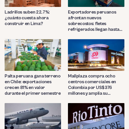
Ladrillos suben 22.7%:
Exportadores peruanos
¿cuánto cuesta ahora
afrontan nuevos
construir en Lima?
sobrecostos: fletes
refrigerados llegan hasta
US$7,000 por contenedor
Palta peruana gana terreno
Mallplaza compra ocho
en Chile: exportaciones
centros comerciales en
crecen 81% en valor
Colombia por US$376
durante el primer semestre
millones y amplía su
presencia regional