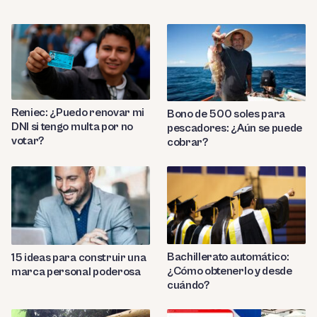
Reniec: ¿Puedo renovar mi
Bono de 500 soles para
DNI si tengo multa por no
pescadores: ¿Aún se puede
votar?
cobrar?
Bachillerato automático:
15 ideas para construir una
¿Cómo obtenerlo y desde
marca personal poderosa
cuándo?