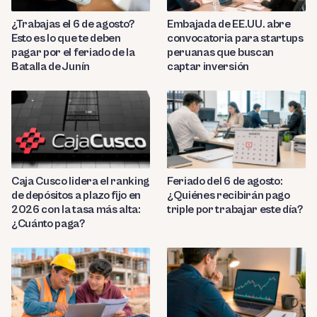
¿Trabajas el 6 de agosto?
Embajada de EE.UU. abre
Esto es lo que te deben
convocatoria para startups
pagar por el feriado de la
peruanas que buscan
Batalla de Junín
captar inversión
Caja Cusco lidera el ranking
Feriado del 6 de agosto:
de depósitos a plazo fijo en
¿Quiénes recibirán pago
2026 con la tasa más alta:
triple por trabajar este día?
¿Cuánto paga?