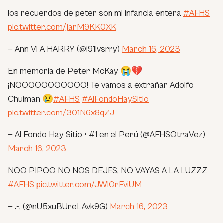
los recuerdos de peter son mi infancia entera
#AFHS
pic.twitter.com/jarM9KK0XK
— Ann VI A HARRY (@i91lvsrry)
March 16, 2023
En memoria de Peter McKay 😭💔
¡NOOOOOOOOOOO! Te vamos a extrañar Adolfo
Chuiman 😢
#AFHS
#AlFondoHaySitio
pic.twitter.com/301N6x8qZJ
— Al Fondo Hay Sitio • #1 en el Perú (@AFHSOtraVez)
March 16, 2023
NOO PIPOO NO NOS DEJES, NO VAYAS A LA LUZZZ
#AFHS
pic.twitter.com/JWlOrFviUM
— .-, (@nU5xuBUreLAvk9G)
March 16, 2023