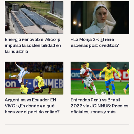
Energía renovable: Alicorp
«La Monja 2»: ¿Tiene
impulsa la sostenibilidad en
escenas post créditos?
la industria
Entradas Perú vs Brasil
Argentina vs Ecuador EN
2023 vía JOINNUS: Precios
VIVO: ¿En dónde y a qué
oficiales, zonas y más
hora ver el partido online?