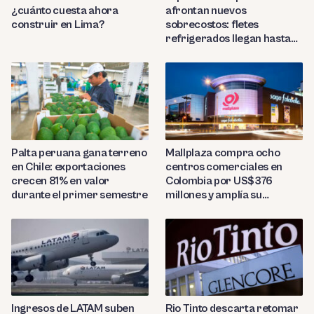
¿cuánto cuesta ahora
afrontan nuevos
construir en Lima?
sobrecostos: fletes
refrigerados llegan hasta
US$7,000 por contenedor
Palta peruana gana terreno
Mallplaza compra ocho
en Chile: exportaciones
centros comerciales en
crecen 81% en valor
Colombia por US$376
durante el primer semestre
millones y amplía su
presencia regional
Ingresos de LATAM suben
Rio Tinto descarta retomar