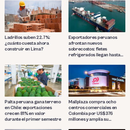
Ladrillos suben 22.7%:
Exportadores peruanos
¿cuánto cuesta ahora
afrontan nuevos
construir en Lima?
sobrecostos: fletes
refrigerados llegan hasta
US$7,000 por contenedor
Palta peruana gana terreno
Mallplaza compra ocho
en Chile: exportaciones
centros comerciales en
crecen 81% en valor
Colombia por US$376
durante el primer semestre
millones y amplía su
presencia regional