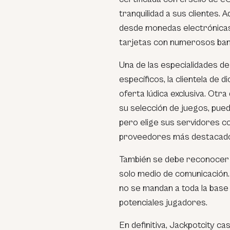
tranquilidad a sus clientes
desde monedas electrónicas 
tarjetas con numerosos ban
Una de las especialidades de
específicos, la clientela de 
oferta lúdica exclusiva. Otra
su selección de juegos, pue
pero elige sus servidores co
proveedores más destacado
También se debe reconocer s
solo medio de comunicación. 
no se mandan a toda la base
potenciales jugadores.
En definitiva, Jackpotcity c