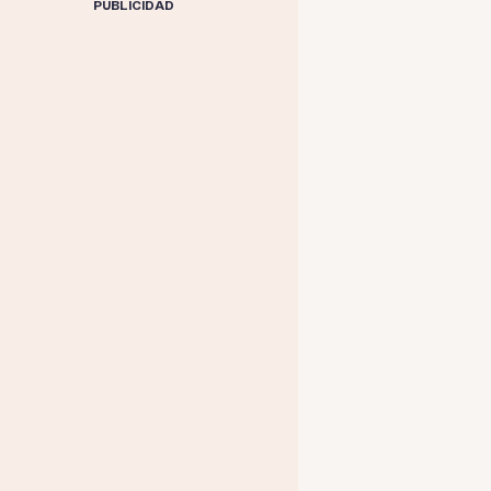
PUBLICIDAD