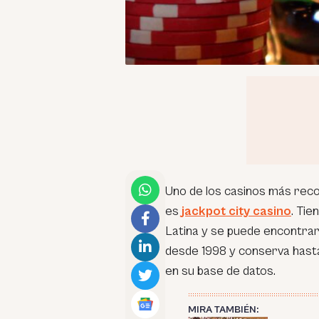
Uno de los casinos más rec
es
jackpot city casino
. Ti
Latina y se puede encontrar 
desde 1998 y conserva hasta 
en su base de datos.
MIRA TAMBIÉN: