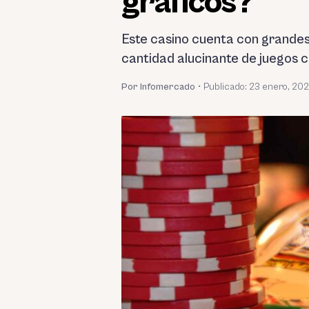
gráficos?
Este casino cuenta con grandes
cantidad alucinante de juegos co
Por Infomercado
•
Publicado:
23 enero, 20