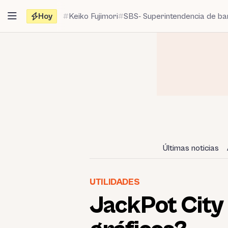
Saltar
Hoy
Keiko Fujimori
SBS- Superintendencia de b
al
contenido
Últimas noticias
UTILIDADES
JackPot City 