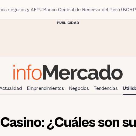
anca seguros y AFP
Banco Central de Reserva del Perú (BCRP
PUBLICIDAD
Actualidad
Emprendimientos
Negocios
Tendencias
Utili
Casino: ¿Cuáles son s