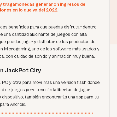
 y tragamonedas generaron ingresos de
llones en lo que va del 2022
des beneficios para que puedas disfrutar dentro
e una cantidad alucinante de juegos con alta
 que puedas jugar y disfrutar de los productos de
con Microgaming, uno de los software más usados y
da, con calidad de sonido y animación muy buena.
n JackPot City
 PC y otra para móvil más una versión flash donde
idad de juegos pero tendrás la libertad de jugar
 dispositivo, también encontrarás una app para tu
para Android.