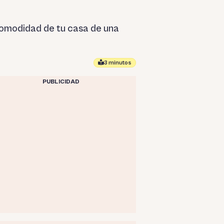
comodidad de tu casa de una
3 minutos
PUBLICIDAD