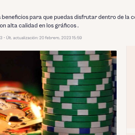
 beneficios para que puedas disfrutar dentro de la 
n alta calidad en los gráficos .
23
•
Últ. actualización: 20 febrero, 2023 15:59