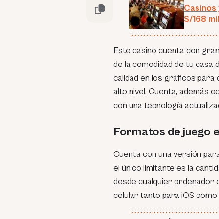
Casinos
S/168 mi
Este casino cuenta con gran
de la comodidad de tu casa d
calidad en los gráficos para
alto nivel. Cuenta, además 
con una tecnología actualiza
Formatos de juego e
Cuenta con una versión para
el único limitante es la cant
desde cualquier ordenador o
celular tanto para iOS como 