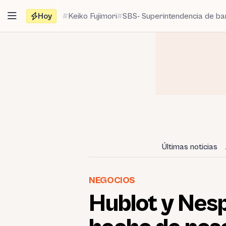
Saltar
Hoy
Keiko Fujimori
SBS- Superintendencia de b
al
contenido
Últimas noticias
NEGOCIOS
Hublot y Nesp