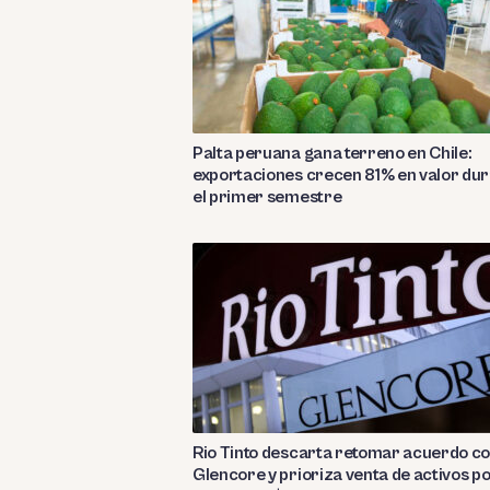
Palta peruana gana terreno en Chile:
exportaciones crecen 81% en valor du
el primer semestre
Rio Tinto descarta retomar acuerdo c
Glencore y prioriza venta de activos p