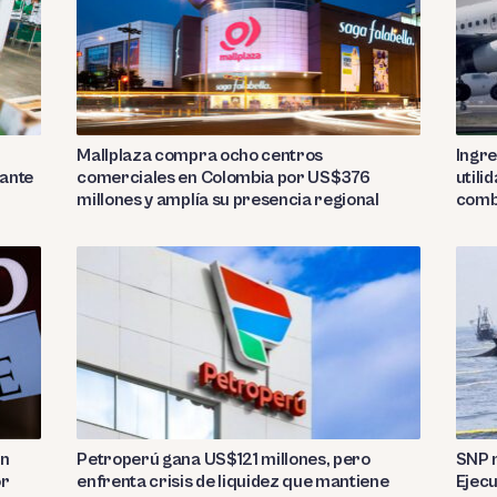
Mallplaza compra ocho centros
Ingre
rante
comerciales en Colombia por US$376
utili
millones y amplía su presencia regional
comb
on
Petroperú gana US$121 millones, pero
SNP r
or
enfrenta crisis de liquidez que mantiene
Ejecu