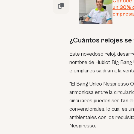
Conoce Y
un 30% d
empresa
¿Cuántos relojes se 
Este novedoso reloj, desarro
nombre de Hublot Big Bang 
ejemplares saldrán a la venta
“
El Bang Unico Nespresso Or
armoniosa entre la circulari
circulares pueden ser tan el
convencionales, lo cual es u
ambientales con los requisit
Nespresso.