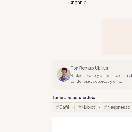
Organic
.
Por
Renato Ubillús
Redactor web y periodista en Inf
tendencias, deportes y cine.
Temas relacionados:
Café
·
Hublot
·
Nespresso