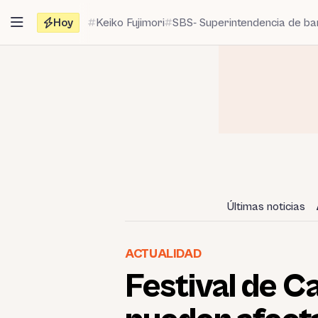
Saltar
Hoy
Keiko Fujimori
SBS- Superintendencia de b
al
contenido
Últimas noticias
ACTUALIDAD
Festival de 